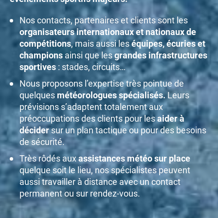
Nos contacts, partenaires et clients sont les
organisateurs internationaux et nationaux de
compétitions
, mais aussi les
équipes, écuries et
champions
ainsi que les
grandes infrastructures
sportives
: stades, circuits…
Nous proposons l’expertise très pointue de
quelques
météorologues spécialisés.
Leurs
prévisions s’adaptent totalement aux
préoccupations des clients pour les
aider à
décider
sur un plan tactique ou pour des besoins
de sécurité.
Très rôdés aux
assistances météo sur place
quelque soit le lieu, nos spécialistes peuvent
aussi travailler à distance avec un contact
permanent ou sur rendez-vous.