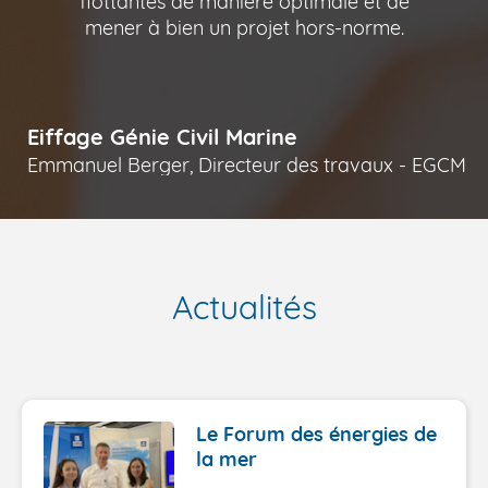
flottantes de manière optimale et de
mener à bien un projet hors-norme.
Eiffage Génie Civil Marine
E
GCM
Emmanuel Berger, Directeur des travaux - EGCM
E
Actualités
Le Forum des énergies de
la mer