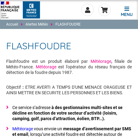
MENU
Accueil
Alertes Météo
FLASHFOUDRE
FLASHFOUDRE
0.00
Flashfoudre est un produit élaboré par
Météorage
,
filiale de
Météo-France.
Météorage
est l'opérateur du réseau français de
détection de la foudre depuis 1987.
Objectif
:
ETRE AVERTI A TEMPS D'UNE MENACE ORAGEUSE ET
AINSI METTRE EN SECURITE LES PERSONNES ET LES BIENS.
Ce service s’adresse
à des gestionnaires multi-sites et se
décline en fonction de votre secteur d’activité (loisirs,
camping, golf, parcs d’attraction, éolien, BTP...).
Météorage
vous envoie un
message d’avertissement par SMS
et email
, lorsqu’une activité foudre est détectée autour de