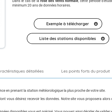
Dans le cas de la
rose des vents normale
, cette période d'étud
minimum 20 ans de données horaires.
PROSNOW : Prévision des conditions neigeuses
MétéoSurveillance BULLETIN
CARTOGRAPHIE DU POTENTIEL EOLIEN
Formation Météo Marine - NAVISTAGE
Éolien en mer
SUIVI AGRO
SYNTHESE D
iel
SUIVI DU RISQUE D'ORAGE
EXPERTISE FOUDRE
SYNTHESE 
Exemple à télécharger
ETUDE STATISTIQUE DU RISQUE DE FOUDRE
TIPSNOW : hauteur de neige sur pistes
Liste des stations disponibles
ractéristiques détaillées
Les points forts du produit
ce en prenant la station météorologique la plus proche de votre site.
ont vous désirez recevoir les données. Notre site vous proposera alors 
ées disponibles vous est précisé. Vous pouvez ainsi décider de valider