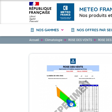
METEO FRA
Nos produits et
NOS GAMMES
NOS OFFRES PAR SE
Accueil
Climatologie
ROSE DES VENTS
ROSE DES
Changement climatique
Energie
Prévision
Hydrologie
Climatologie
Transports
Offre Numérique
BTP
Attestations et Certificats
Collectivités territori
Alertes Météo
Agriculture
Études et Conseils
Industrie
Formations et Stages
Marine et Éolien en