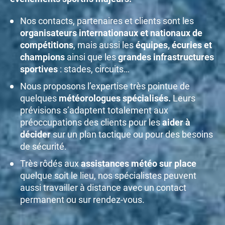
Nos contacts, partenaires et clients sont les
organisateurs internationaux et nationaux de
compétitions
, mais aussi les
équipes, écuries et
champions
ainsi que les
grandes infrastructures
sportives
: stades, circuits…
Nous proposons l’expertise très pointue de
quelques
météorologues spécialisés.
Leurs
prévisions s’adaptent totalement aux
préoccupations des clients pour les
aider à
décider
sur un plan tactique ou pour des besoins
de sécurité.
Très rôdés aux
assistances météo sur place
quelque soit le lieu, nos spécialistes peuvent
aussi travailler à distance avec un contact
permanent ou sur rendez-vous.